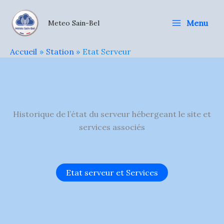
Aller
au
Menu
Meteo Sain-Bel
contenu
Accueil
Station
Etat Serveur
Historique de l’état du serveur hébergeant le site et
services associés
Etat serveur et Services