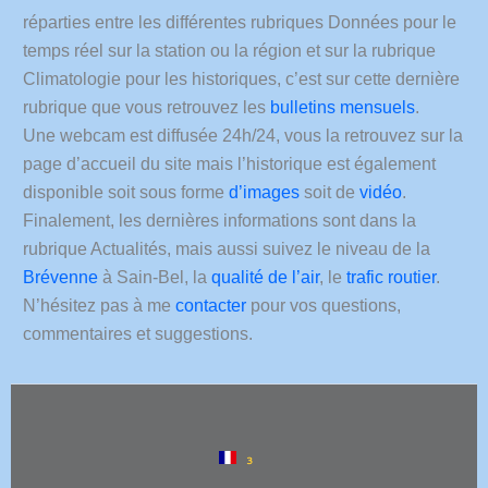
être
36°
réparties entre les différentes rubriques Données pour le
sorti.
!
temps réel sur la station ou la région et sur la rubrique
Les
Pour
températures
Climatologie pour les historiques, c’est sur cette dernière
en
observées
savoir
rubrique que vous retrouvez les
bulletins mensuels
.
ces
plus
Une webcam est diffusée 24h/24, vous la retrouvez sur la
dernières
sur
heures
cette
page d’accueil du site mais l’historique est également
proches
nouvelle
disponible soit sous forme
d’images
soit de
vidéo
.
des
poussée
20°C
Finalement, les dernières informations sont dans la
de
la
fièvre
rubrique Actualités, mais aussi suivez le niveau de la
nuit
Brévenne
à Sain-Bel, la
qualité de l’air
, le
trafic routier
.
n’ont
https://meteofrance.com/actu
pas
N’hésitez pas à me
contacter
pour vos questions,
progressif-
permis
de-
commentaires et suggestions.
de
la-
refroidir
chaleur
les
Heureusement
appartements
cette
et
nuit
la
sera
nouvelle
agréable,