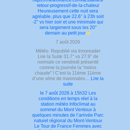
retour-progressif-de-la-chaleur
Heureusement cette nuit sera
agréable, plus que 22.6° à 23h soit
-2° vs hier soir et une minimale qui
sera largement sous les 20°
demain au petit jour
7 août 2026
Météo Republié via Innoreader
Lire la Suite 31.7° vs 27.9° de
normale ce vendredi présenté
comme la journée la “moins
chaude” ! C’est la 11ème 11ème
d’une série de maximales…
Lire la
:
suite
le
le 7 août 2026 à 15h32 Les
7
conditions en temps réel à la
août
station météo Infoclimat au
2026
sommet du Mont Ventoux à
à
quelques minutes de l’arrivée Parc
21h26
naturel régional du Mont-Ventoux
31.7°
Le Tour de France Femmes avec
vs