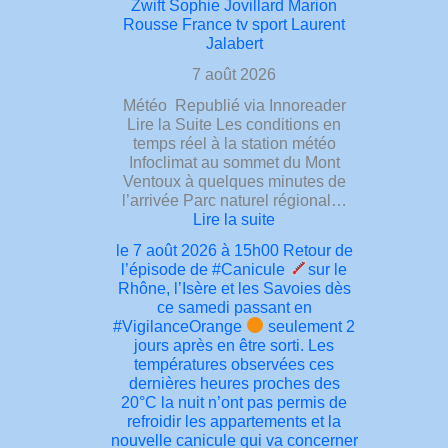
Zwift Sophie Jovillard Marion
27.9°
Rousse France tv sport Laurent
de
Jalabert
normale
ce
7 août 2026
vendredi
Météo Republié via Innoreader
présenté
Lire la Suite Les conditions en
comme
temps réel à la station météo
la
Infoclimat au sommet du Mont
journée
Ventoux à quelques minutes de
la
l’arrivée Parc naturel régional…
“moins
:
Lire la suite
chaude”
le
!
le 7 août 2026 à 15h00 Retour de
7
C’est
l’épisode de #Canicule
sur le
août
la
Rhône, l’Isère et les Savoies dès
2026
11ème
ce samedi passant en
à
11ème
#VigilanceOrange
seulement 2
15h32
d’une
jours après en être sorti. Les
Les
série
températures observées ces
conditions
de
dernières heures proches des
en
maximales
20°C la nuit n’ont pas permis de
temps
≥30°
refroidir les appartements et la
réel
débutée
nouvelle canicule qui va concerner
à