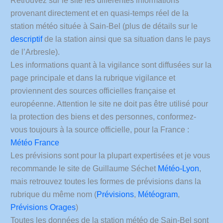
Retrouvez sur le site les différentes informations
de
France
moyenne
l’épisode
Femmes
provenant directement et en quasi-temps réel de la
de
de
avec
35.3°
station météo située à Sain-Bel (plus de détails sur le
#Canicule
Zwift
.
descriptif
de la station ainsi que sa situation dans le pays
Sophie
Et
sur
Jovillard
elle
de l’Arbresle).
le
Marion
devrait
Les informations quant à la vigilance sont diffusées sur la
Rhône,
Rousse
dépasser,
l’Isère
page principale et dans la rubrique vigilance et
France
en
et
tv
durée,
proviennent des sources officielles française et
les
sport
celle
européenne. Attention le site ne doit pas être utilisé pour
Savoies
Laurent
de
dès
Jalabert
la protection des biens et des personnes, conformez-
juin
ce
:
vous toujours à la source officielle, pour la France :
samedi
15
Météo France
passant
jours
en
du
Les prévisions sont pour la plupart expertisées et je vous
#VigilanceOrang
16
recommande le site de Guillaume Séchet
Météo-Lyon
,
au
mais retrouvez toutes les formes de prévisions dans la
seulement
30
2
avec
rubrique du même nom (
Prévisions
,
Météogram
,
jours
une
Prévisions Orages
)
après
moyenne
en
Toutes les données de la station météo de Sain-Bel sont
de