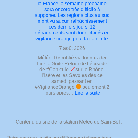
le
la France la semaine prochaine
la
28/07
sera encore très difficile à
station
et
supporter. Les regions plus au sud
météo
dont
n’ont vu aucun rafraîchissement
Infoclimat
la
ces derniers jours. 12
au
moyenne
départements sont donc placés en
sommet
est
vigilance orange pour la canicule.
du
de
Mont
35.1°
7 août 2026
Ventoux
Elle
Météo Republié via Innoreader
à
égalera
Lire la Suite Retour de l’épisode
quelques
demain
de #Canicule
sur le Rhône,
minutes
la
l’Isère et les Savoies dès ce
de
série
samedi passant en
l’arrivée
de
#VigilanceOrange
seulement 2
Parc
12
:
jours après…
Lire la suite
naturel
jours
le
régional
du
7
du
3
août
Mont-
au
2026
Ventoux
14
Contenu du site de la station Météo de Sain-Bel :
à
Le
juillet
15h00
Tour
avec
Retour
de
une