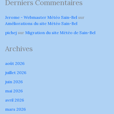
Derniers Commentaires
Alpes-
dans
Maritimes
les
pour
département
#pluie/#inondations
voisins
Jerome - Webmaster Météo Sain-Bel
sur
qui
4
ont
Améliorations du site Météo Sain-Bel
dépts.
basculé
en
au
pichej
sur
Migration du site Météo de Sain-Bel
rouge
Rouge
en
#Crues
cours
pour
de
Archives
le
matinée…
Gier
(69,
42),
août 2026
le
Haut
juillet 2026
Allier
(48,43),
juin 2026
la
Loire
mai 2026
Vellave
(43)
et
avril 2026
le
Lignon
mars 2026
du