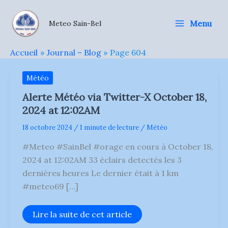
Aller
au
Menu
Meteo Sain-Bel
contenu
Accueil
Journal – Blog
Page 604
Météo
Alerte Météo via Twitter-X October 18,
2024 at 12:02AM
18 octobre 2024
/
1 minute de lecture
/
Météo
#Meteo #SainBel #orage en cours à October 18,
2024 at 12:02AM 33 éclairs detectés les 3
dernières heures Le dernier était à 1 km
#meteo69 […]
Alerte
Lire la suite de cet article
Météo