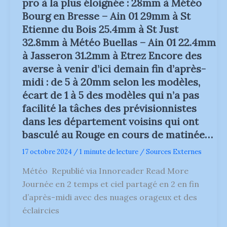
pro à la plus éloignée : 28mm à Météo
crue
60
Bourg en Bresse – Ain 01 29mm à St
à
80
Etienne du Bois 25.4mm à St Just
mm
32.8mm à Météo Buellas – Ain 01 22.4mm
loc.
100
à Jasseron 31.2mm à Etrez Encore des
mm
averse à venir d’ici demain fin d’après-
attendus
cette
midi : de 5 à 20mm selon les modèles,
nuit
écart de 1 à 5 des modèles qui n’a pas
facilité la tâches des prévisionnistes
dans les département voisins qui ont
basculé au Rouge en cours de matinée…
17 octobre 2024
/
1 minute de lecture
/
Sources Externes
Météo Republié via Innoreader Read More
Journée en 2 temps et ciel partagé en 2 en fin
d’après-midi avec des nuages orageux et des
éclaircies