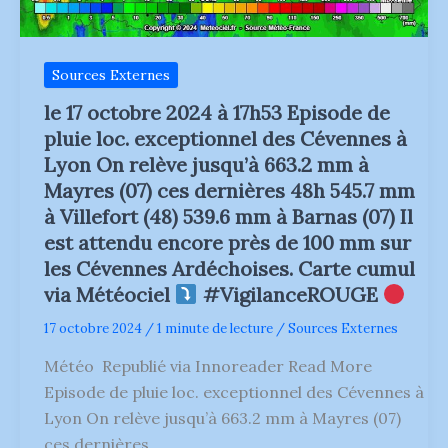
‘l’Est
qui
ont
tenu
jusqu’au
Sources Externes
lever
de
le 17 octobre 2024 à 17h53 Episode de
la
pleine
pluie loc. exceptionnel des Cévennes à
lune
Lyon On relève jusqu’à 663.2 mm à
teintée
d’orange
Mayres (07) ces dernières 48h 545.7 mm
dans
les
à Villefort (48) 539.6 mm à Barnas (07) Il
premières
est attendu encore près de 100 mm sur
minutes
au-
les Cévennes Ardéchoises. Carte cumul
dessus
via Météociel
#VigilanceROUGE
de
l’horizon
17 octobre 2024
/
1 minute de lecture
/
Sources Externes
34mm
ici
Météo Republié via Innoreader Read More
pour
l’épisode
Episode de pluie loc. exceptionnel des Cévennes à
qui
Lyon On relève jusqu’à 663.2 mm à Mayres (07)
a
débuté
ces dernières