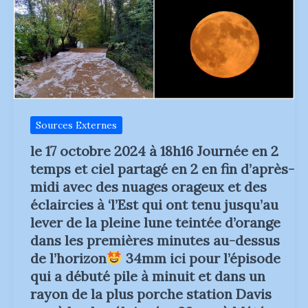
48h
sont
très
important
sur
les
premiers
reliefs.
243.6
mm
à
Caussols
Sources Externes
215.2
mm
le 17 octobre 2024 à 18h16 Journée en 2
à
temps et ciel partagé en 2 en fin d’après-
Coursegoules
Ce
midi avec des nuages orageux et des
n’est
pas
éclaircies à ‘l’Est qui ont tenu jusqu’au
terminé
lever de la pleine lune teintée d’orange
#VigilanceRouge
dans les premières minutes au-dessus
de l’horizon
34mm ici pour l’épisode
pluie/inondation
#VigilanceOrange
qui a débuté pile à minuit et dans un
orages
rayon de la plus porche station Davis
et