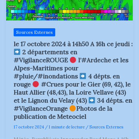
48h
29mm
545.7
à
mm
St
à
Etienne
Villefort
du
(48)
Bois
539.6
25.4mm
Sources Externes
mm
à
à
St
le 17 octobre 2024 à 14h50 A 16h ce jeudi :
Barnas
Just
(07)
2 départements en
32.8mm
Il
à
#VigilanceROUGE
l’#Ardeche et les
est
Météo
attendu
Buellas
Alpes-Maritimes pour
encore
–
près
#pluie/#inondations
4 dépts. en
Ain
de
01
rouge
#Crues pour le Gier (69, 42), le
100
22.4mm
mm
à
Haut Allier (48,43), la Loire Vellave (43)
sur
Jasseron
et le Lignon du Velay (43)
34 dépts. en
les
31.2mm
Cévennes
à
#VigilanceOrange
Photos de la
Ardéchoises.
Etrez
Carte
publication de Meteociel
Encore
cumul
des
via
averse
17 octobre 2024
/
1 minute de lecture
/
Sources Externes
Météociel
à
venir
Météo Republié via Innoreader Read More A 16h