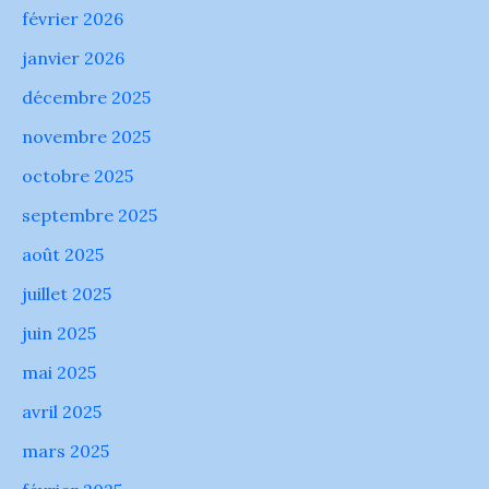
Velay
février 2026
(43)
janvier 2026
34
dépts.
en
décembre 2025
#VigilanceOrange
novembre 2025
Photos
de
octobre 2025
la
publication
septembre 2025
de
Meteociel
août 2025
juillet 2025
juin 2025
mai 2025
avril 2025
mars 2025