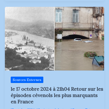
via
Twitter-
X
October
18,
2024
at
12:02AM
Sources Externes
le 17 octobre 2024 à 21h04 Retour sur les
épisodes cévenols les plus marquants
en France