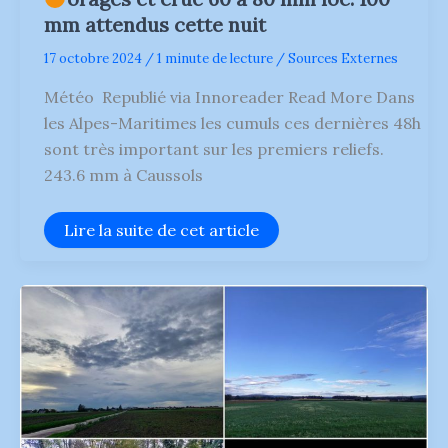
mm attendus cette nuit
17 octobre 2024
/
1 minute de lecture
/
Sources Externes
Météo Republié via Innoreader Read More Dans
les Alpes-Maritimes les cumuls ces dernières 48h
sont très important sur les premiers reliefs.
243.6 mm à Caussols
le
Lire la suite de cet article
17
octobre
2024
à
18h54
Dans
les
Alpes-
Maritimes
les
cumuls
ces
dernières