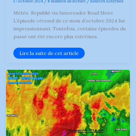
17 octobre 2024
/
8 minutes de lecture
/
Sources Externes
Météo Republié via Innoreader Read More
L’épisode cévenol de ce mois d’octobre 2024 fut
impressionnant. Toutefois, certains épisodes du
passé ont été encore plus extrêmes.
le
Lire la suite de cet article
17
octobre
2024
à
21h04
Retour
sur
les
épisodes
cévenols
les
plus
marquants
en
France