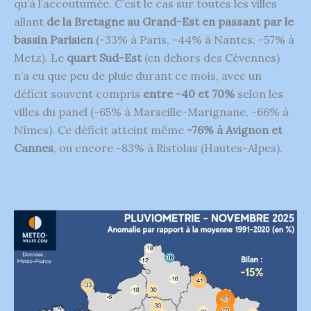
qu’à l’accoutumée. C’est le cas sur toutes les villes
allant
de la Bretagne au Grand-Est en passant par le
bassin Parisien
(-33% à Paris, -44% à Nantes, -57% à
Metz). Le
quart Sud-Est
(en dehors des Cévennes)
n’a eu que peu de pluie durant ce mois, avec un
déficit souvent compris
entre -40 et 70%
selon les
villes du panel (-65% à Marseille-Marignane, -66% à
Nîmes). Ce déficit atteint même
-76% à Avignon et
Cannes
, ou encore -83% à Ristolas (Hautes-Alpes).