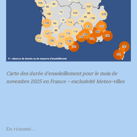
Carte des durée d’ensoleillement pour le mois de
novembre 2025 en France – exclusivité Meteo-villes
En résumé…