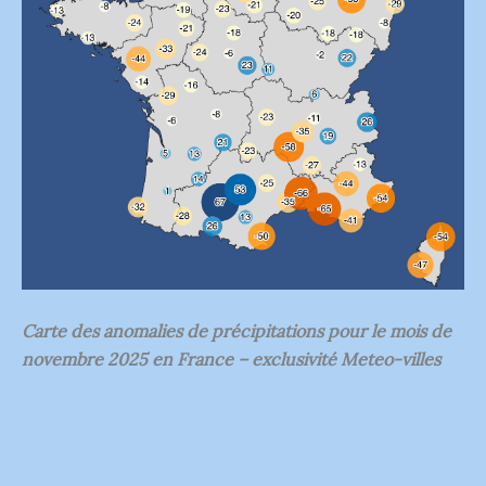
Carte des anomalies de précipitations pour le mois de
novembre 2025 en France – exclusivité Meteo-villes