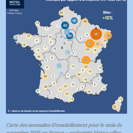
Carte des anomalies d’ensoleillement pour le mois de
novembre 2025 en France – exclusivité Meteo-villes