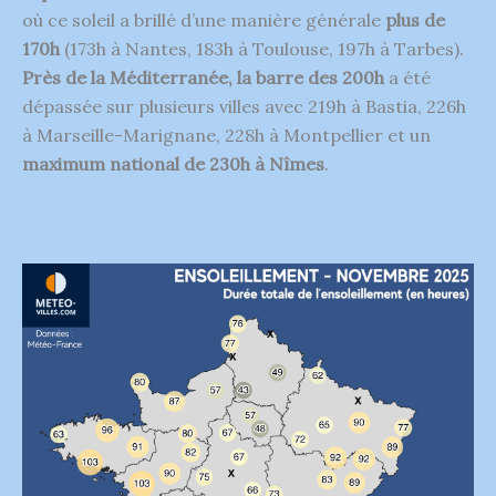
où ce soleil a brillé d’une manière générale
plus de
170h
(173h à Nantes, 183h à Toulouse, 197h à Tarbes).
Près de la Méditerranée, la barre des 200h
a été
dépassée sur plusieurs villes avec 219h à Bastia, 226h
à Marseille-Marignane, 228h à Montpellier et un
maximum national de 230h à Nîmes
.