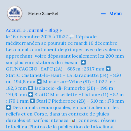
Aller
au
Menu
Meteo Sain-Bel
contenu
Accueil
Journal – Blog
le 16 décembre 2025 à 11h37
L’épisode
méditerranéen se poursuit ce mardi 16 décembre :
Les cumuls continuent de grimper avec des valeurs
approchant, voire dépassant localement les 200 mm
sur plusieurs stations du réseau :
GIUNCAGGIO_SAPC (2A) – 685 m : 231,7 mm
StatIC Castanet-le-Haut – La Baraquette (34) – 850
m : 194,8 mm
Murat-sur-Vèbre (81) – 1 022 m :
182,3 mm
Isolaccio-di-Fiumorbo (2B) – 198 m :
179,6 mm
StatIC Marseillette – l’Isthme (11) – 52 m
: 179,1 mm
StatIC Piedicroce (2B) – 610 m : 178 mm
Des cumuls remarquables, en particulier sur les
reliefs et en Corse, dans un contexte de pluies
durables et parfois intenses.
Données : réseau
InfoclimatPhotos de la publication de Infoclimat